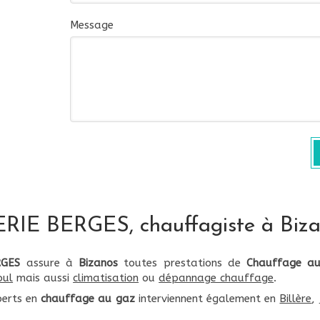
Message
IE BERGES, chauffagiste à Biza
RGES
assure à
Bizanos
toutes prestations de
Chauffage a
oul
mais aussi
climatisation
ou
dépannage chauffage
.
perts en
chauffage au gaz
interviennent également en
Billère
,