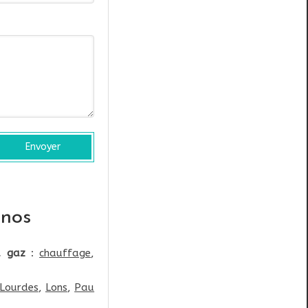
Envoyer
nos
u gaz
:
chauffage
,
Lourdes
,
Lons
,
Pau