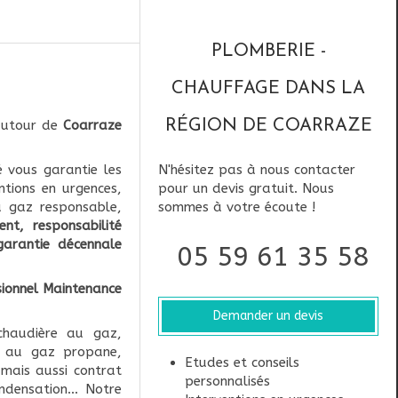
PLOMBERIE -
CHAUFFAGE DANS LA
autour de
Coarraze
RÉGION DE COARRAZE
é vous garantie les
N'hésitez pas à nous contacter
entions en urgences,
pour un devis gratuit. Nous
au gaz responsable,
sommes à votre écoute !
nt, responsabilité
garantie décennale
05 59 61 35 58
sionnel Maintenance
Demander un devis
chaudière au gaz,
e au gaz propane,
Etudes et conseils
mais aussi contrat
personnalisés
densation... Notre