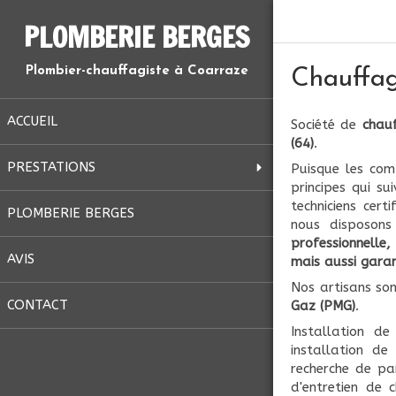
PLOMBERIE BERGES
Plombier-chauffagiste à Coarraze
Chauffag
ACCUEIL
Société de
chau
(64)
.
PRESTATIONS
Puisque les com
principes qui su
techniciens cer
PLOMBERIE BERGES
nous disposons
professionnelle
AVIS
mais aussi gara
Nos artisans son
CONTACT
Gaz (PMG)
.
Installation d
installation d
recherche de p
d'entretien de