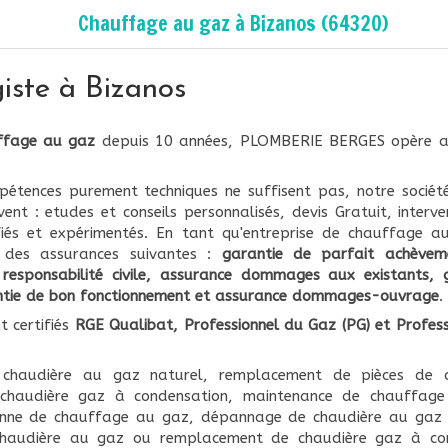
Chauffage au gaz à Bizanos (64320)
iste à Bizanos
ffage au gaz
depuis 10 années, PLOMBERIE BERGES opère 
pétences purement techniques ne suffisent pas, notre sociét
ivent : etudes et conseils personnalisés, devis Gratuit, interv
tifiés et expérimentés. En tant qu'entreprise de chauffage 
 des assurances suivantes :
garantie de parfait achèveme
, responsabilité civile, assurance dommages aux existants, 
ntie de bon fonctionnement et assurance dommages-ouvrage
.
t certifiés
RGE Qualibat, Professionnel du Gaz (PG) et Profes
e chaudière au gaz naturel, remplacement de pièces de 
e chaudière gaz à condensation, maintenance de chauffag
anne de chauffage au gaz, dépannage de chaudière au gaz 
 chaudière au gaz ou remplacement de chaudière gaz à con