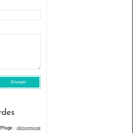
Envoyer
rdes
ffage
:
dépannage