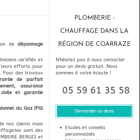
PLOMBERIE -
CHAUFFAGE DANS LA
tion de
dépannage
RÉGION DE COARRAZE
niciens certifiés et
N'hésitez pas à nous contacter
leurs efforts pour
pour un devis gratuit. Nous
. Pour des travaux
sommes à votre écoute !
rantie de parfait
nement, assurance
05 59 61 35 58
ivile et garantie
sionnel du Gaz (PG)
Demander un devis
e nos clients mais
Etudes et conseils
uffagistes sont des
personnalisés
PLOMBERIE BERGES et