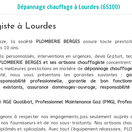
Dépannage chauffage à Lourdes (65100)
iste à Lourdes
aze, la société
PLOMBERIE BERGES
assure toute presta
s 10 ans.
ls personnalisés, interventions en urgences, devis Gratuit, tech
PLOMBERIE BERGES et ses artisans chauffagiste
concentrent 
es meilleures prestations en matière de
dépannage chauffage
ité, nous vous présentons les garanties suivantes :
ga
sponsabilité professionnelle, garantie de bon fonction
xistants, assurance dommages-ouvrage, responsabilité c
ié
RGE Qualibat, Professionnel Maintenance Gaz (PMG), Profes
geons à respecter nos engagements,pas seulement auprès d
 nos fournisseurs et de nos sous-traitants. Nos artisans cha
diplômés et spécialisés. Avec tout l’équipement nécessaire, 