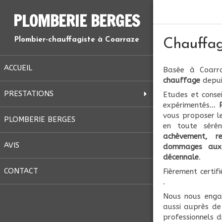
PLOMBERIE BERGES
Plombier-chauffagiste à Coarraze
Chauffag
ACCUEIL
Basée à Coarr
chauffage
depui
PRESTATIONS
Etudes et consei
expérimentés...
vous proposer l
PLOMBERIE BERGES
en toute sérén
achèvement, re
AVIS
dommages aux e
décennale
.
CONTACT
Fièrement certif
.
Nous nous enga
aussi auprès de
professionnels 